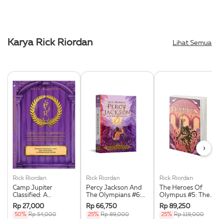
Karya Rick Riordan
Lihat Semua
›
Rick Riordan
Rick Riordan
Rick Riordan
Camp Jupiter
Percy Jackson And
The Heroes Of
Classified: A
The Olympians #6:
Olympus #5: The
Probatio’s Journal
The Chalice Of The
Blood Of Olympus
Rp 27,000
Rp 66,750
Rp 89,250
Gods
(Republish)
50%
Rp 54,000
25%
Rp 89,000
25%
Rp 119,000