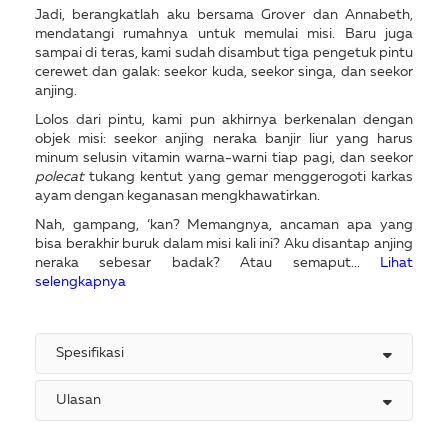
Jadi, berangkatlah aku bersama Grover dan Annabeth,
mendatangi rumahnya untuk memulai misi. Baru juga
sampai di teras, kami sudah disambut tiga pengetuk pintu
cerewet dan galak: seekor kuda, seekor singa, dan seekor
anjing.
Lolos dari pintu, kami pun akhirnya berkenalan dengan
objek misi: seekor anjing neraka banjir liur yang harus
minum selusin vitamin warna-warni tiap pagi, dan seekor
polecat
tukang kentut yang gemar menggerogoti karkas
ayam dengan keganasan mengkhawatirkan.
Nah, gampang, ‘kan? Memangnya, ancaman apa yang
bisa berakhir buruk dalam misi kali ini? Aku disantap anjing
neraka sebesar badak? Atau semaput...
Lihat
selengkapnya
Spesifikasi
Ulasan