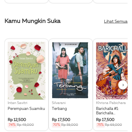
Kamu Mungkin Suka
Lihat Semua
›
Intan Savitri
Silvarani
Khrisna Pabichara
Perempuan Suamiku
Terbang
Barichalla #1:
Barichalla
Penunggang Kuda
Rp 12,500
Rp 17,500
Rp 17,500
Terbang
74%
Rp 49,000
70%
Rp 59,000
75%
Rp 69,000