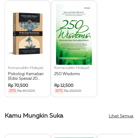
Komaruddin Hidayat
Komaruddin Hidayat
Psikologi Kematian
250 Wisdoms
(Edisi Spesial 20
Tahun)
Rp 70,500
Rp 12,500
25%
Rp 94,000
50%
Rp 25,000
Kamu Mungkin Suka
Lihat Semua