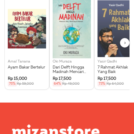
›
Amal Tanana
Oki Muraza
Yasir Qadhi
Ayam Bakar Bertelur
Dari Delft Hingga
7 Rahmat Akhlak
Madinah Mencari
Yang Baik
Ilmu Memungut
Rp 15,000
Rp 17,500
Rp 17,500
Hikmah
75%
Rp 59,000
64%
Rp 49,000
73%
Rp 64,000