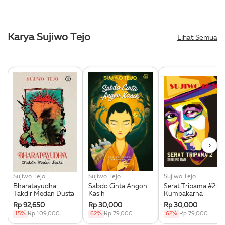
Karya Sujiwo Tejo
Lihat Semua
›
Sujiwo Tejo
Sujiwo Tejo
Sujiwo Tejo
Bharatayudha:
Sabdo Cinta Angon
Serat Tripama #2:
Takdir Medan Dusta
Kasih
Kumbakarna
Rp 92,650
Rp 30,000
Rp 30,000
15%
Rp 109,000
62%
Rp 79,000
62%
Rp 79,000