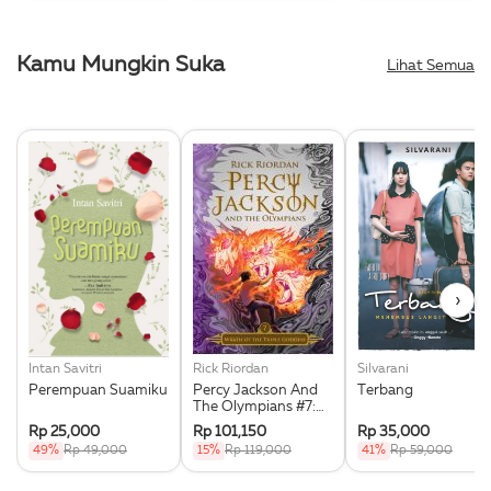
Kamu Mungkin Suka
Lihat Semua
›
Intan Savitri
Rick Riordan
Silvarani
Perempuan Suamiku
Percy Jackson And
Terbang
The Olympians #7:
Wrath Of The Triple
Rp 25,000
Rp 101,150
Rp 35,000
Goddess
49%
Rp 49,000
15%
Rp 119,000
41%
Rp 59,000