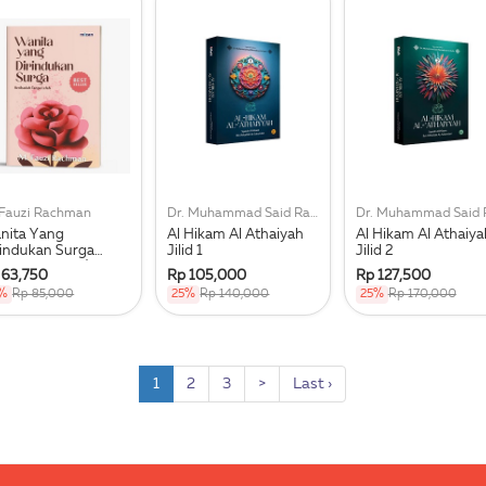
 Fauzi Rachman
Dr. Muhammad Said Ramadhan Al-Buthy
nita Yang
Al Hikam Al Athaiyah
Al Hikam Al Athaiya
rindukan Surga
Jilid 1
Jilid 2
epublish 2025)
 63,750
Rp 105,000
Rp 127,500
%
Rp 85,000
25%
Rp 140,000
25%
Rp 170,000
1
2
3
>
Last ›