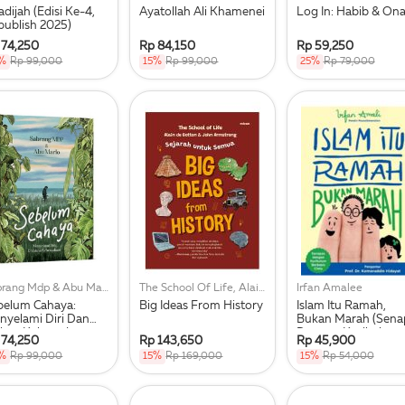
dijah (Edisi Ke-4,
Ayatollah Ali Khamenei
Log In: Habib & On
publish 2025)
 74,250
Rp 84,150
Rp 59,250
%
Rp 99,000
15%
Rp 99,000
25%
Rp 79,000
Sabrang Mdp & Abu Marlo
The School Of Life, Alain De Botton, John Armstrong
Irfan Amalee
belum Cahaya:
Big Ideas From History
Islam Itu Ramah,
nyelami Diri Dan
Bukan Marah (Sena
kna Keberadaan
Dengan Kurikulum
 74,250
Rp 143,650
Rp 45,900
Berbasis Cinta)
%
Rp 99,000
15%
Rp 169,000
15%
Rp 54,000