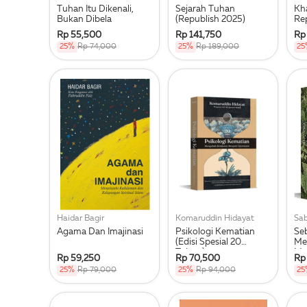
Tuhan Itu Dikenali,
Sejarah Tuhan
Kha
Bukan Dibela
(Republish 2025)
Re
Rp 55,500
Rp 141,750
Rp
25%
Rp 74,000
25%
Rp 189,000
25
Haidar Bagir
Komaruddin Hidayat
Agama Dan Imajinasi
Psikologi Kematian
Se
(Edisi Spesial 20
Me
Tahun)
Ma
Rp 59,250
Rp 70,500
Rp
25%
Rp 79,000
25%
Rp 94,000
25