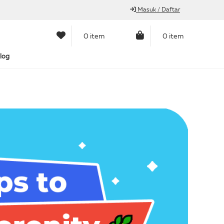
Masuk / Daftar
0 item
0 item
log