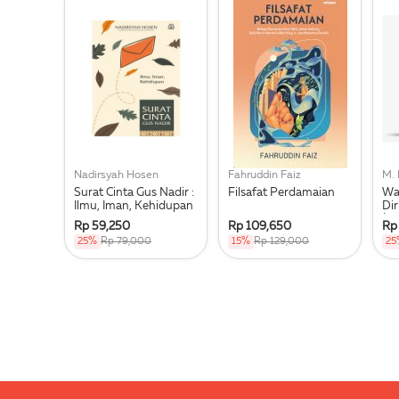
Nadirsyah Hosen
Fahruddin Faiz
M.
Surat Cinta Gus Nadir :
Filsafat Perdamaian
Wa
Ilmu, Iman, Kehidupan
Di
(R
Rp 59,250
Rp 109,650
Rp
25%
Rp 79,000
15%
Rp 129,000
25