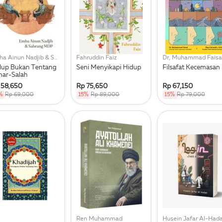
Emha Ainun Nadjib & Sabrang Mdp
Fahruddin Faiz
dup Bukan Tentang
Seni Menyikapi Hidup
Filsafat Kecemasan
nar-Salah
 58,650
Rp 75,650
Rp 67,150
%
Rp 69,000
15%
Rp 89,000
15%
Rp 79,000
Ren Muhammad
Husein Jafar Al-Hada