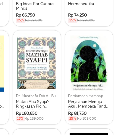
ad
Big Ideas For Curious
Hermeneutika
Minds
Rp 66,750
Rp 74,250
25%
Rp 89,000
25%
Rp 99,000
Dr. Musthafa Dib Al-Bugha
Pardamean Harahap
Matan Abu Syuja‘:
Perjalanan Menuju
pas
Ringkasan Fiqih
Aku : Membaca Tanda-
Mazhab Syafii
Tanda-Nya Dengan
Rp 160,650
Rp 81,750
(Republish) (Hc Pilung)
Praktik Self-Inquiry
15%
Rp 189,000
25%
Rp 109,000