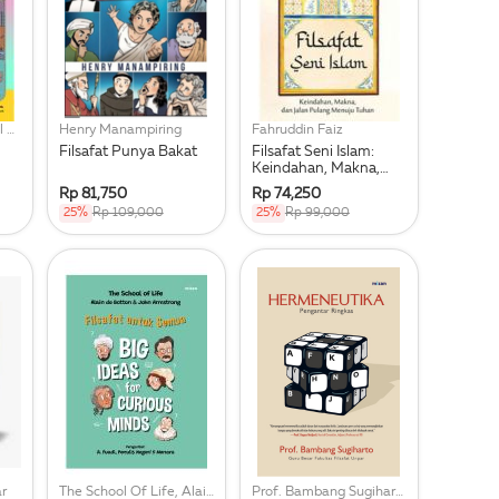
Dr, Muhammad Faisal Dan Rian Fahardhi, S.sos
Henry Manampiring
Fahruddin Faiz
Filsafat Punya Bakat
Filsafat Seni Islam:
Keindahan, Makna,
Dan Jalan Pulang
Rp 81,750
Rp 74,250
Menuju Tuhan
25%
Rp 109,000
25%
Rp 99,000
r
The School Of Life, Alain De Botton, John Amstrong
Prof. Bambang Sugiharto