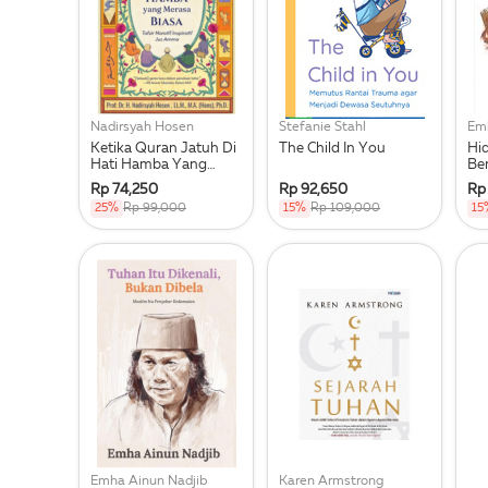
Nadirsyah Hosen
Stefanie Stahl
Ketika Quran Jatuh Di
The Child In You
Hi
Hati Hamba Yang
Be
Merasa Biasa
Rp 74,250
Rp 92,650
Rp
25%
Rp 99,000
15%
Rp 109,000
15
Emha Ainun Nadjib
Karen Armstrong